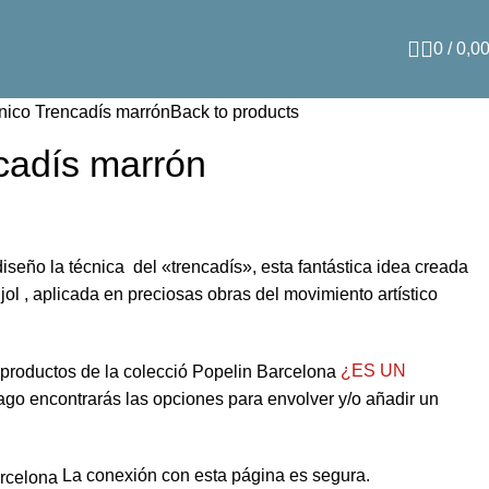
0
/
0,0
nico Trencadís marrón
Back to products
cadís marrón
diseño la técnica del «trencadís», esta fantástica idea creada
jol , aplicada en preciosas obras del movimiento artístico
¿ES UN
go encontrarás las opciones para envolver y/o añadir un
La conexión con esta página es segura.