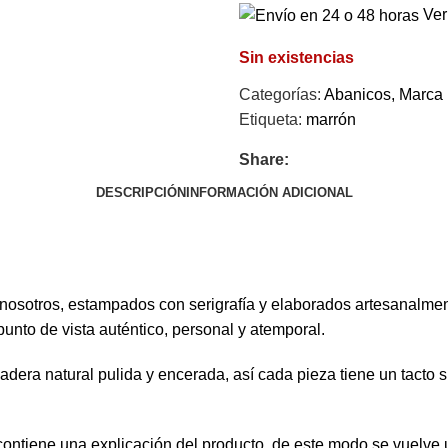
Ver
Sin existencias
Categorías:
Abanicos
,
Marca 
Etiqueta:
marrón
Share:
DESCRIPCIÓN
INFORMACIÓN ADICIONAL
osotros, estampados con serigrafía y elaborados artesanalment
punto de vista auténtico, personal y atemporal.
madera natural pulida y encerada, así cada pieza tiene un tacto
ontiene una explicación del producto, de este modo se vuelve u