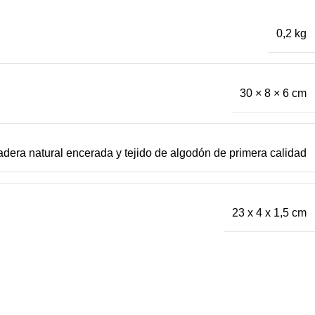
0,2 kg
30 × 8 × 6 cm
dera natural encerada y tejido de algodón de primera calidad
23 x 4 x 1,5 cm