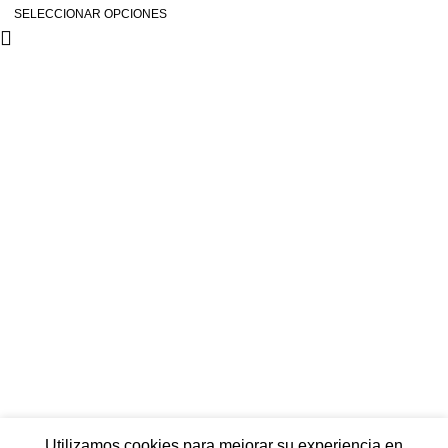
SELECCIONAR OPCIONES
Condiciones de venta
Aviso legal
Política de privacidad
Política de cookies
Más información sobre cookies
Utilizamos cookies para mejorar su experiencia en