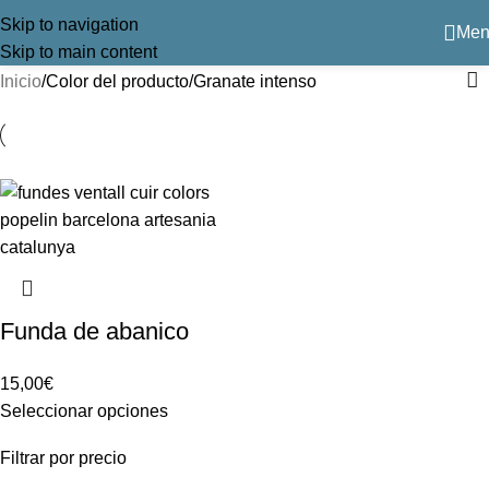
Granate intenso
Skip to navigation
Men
Skip to main content
Inicio
Color del producto
Granate intenso
Funda de abanico
15,00
€
Seleccionar opciones
Filtrar por precio